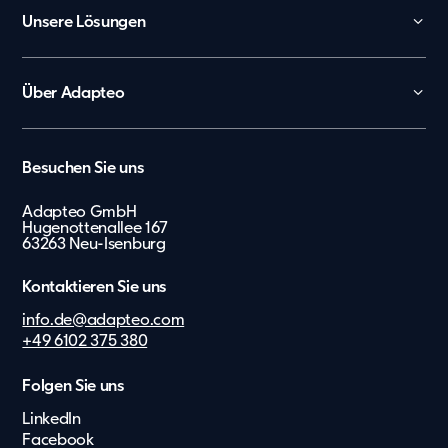
Unsere Lösungen
Kita
Schule
Über Adapteo
Büro und Verwaltung
Kontakt
Arbeiterunterkünfte
Karriere
België
Besuchen Sie uns
Tagespflege
Presse & Media
Nederland
Showroom
Adapteo GmbH
Hugenottenallee 167
Lietuvių
Messe
63263 Neu-Isenburg
Zusätzliche Leistungen
Eesti Keel
Kontaktieren Sie uns
Suomi
info.de@adapteo.com
Dansk
+49 6102 375 380
Norsk
Folgen Sie uns
Svenska
LinkedIn
English
Facebook