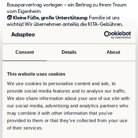
Bausparvertrag vorlegen – ein Beitrag zu Ihrem Traum
Kontakt
vom Eigenheim
Karriere
🧒 Kleine Füße, große Unterstützung:
Familie ist uns
wichtig! Wir übernehmen anteilig die KITA-Gebühren,
Karriere
wenn Sie einen Betreuungsplatz nachweisen
Kultur und Möglichkeiten
Offene Stellen
Ihre Aufgaben – Mit Expertise und Leidenschaft zum
Vertriebserfolg
Consent
Details
About
🚀
Menschen begeistern:
Sie sind unser Neukundenscout
und bauen den Markt in der Region Mitte (Hessen,
This website uses cookies
Rheinland-Pfalz & Saarland) weiter aus
We use cookies to personalise content and ads, to
🤝
Kontakte pflegen:
Sie sorgen dafür, dass sich unsere
provide social media features and to analyse our traffic.
Kunden langfristig gut aufgehoben fühlen
🎯
Ergebnisorientierte Beratung:
Sie beraten
We also share information about your use of our site with
kundenorientiert, hören zu und finden die besten
our social media, advertising and analytics partners who
Lösungen für die jeweiligen Bedürfnisse
may combine it with other information that you’ve
🔎
Neue Absatzmöglichkeiten entdecken:
Sie haben
provided to them or that they’ve collected from your use
immer ein Auge auf neue Märkte und erschließen gezielt
of their services.
Absatzkanäle
📈
Vertriebskonzepte eigenständig entwickeln:
Sie