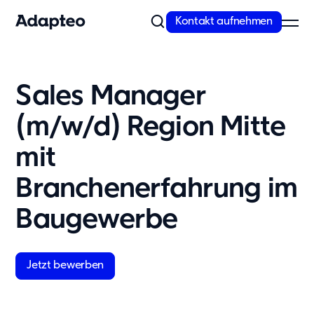
Kontakt aufnehmen
Unser Angebot
Sales Manager
Modulare Raumlösungen von Adapteo
(m/w/d) Region Mitte
Flexible Gebäude von Adapteo bieten Raumlösungen für
temporären und dringenden Bedarf. Kontaktieren Sie uns für
mit
maßgeschneiderte Raumkonzepte!
Mehr erfahren
Branchenerfahrung im
Unsere Lösungen
Baugewerbe
Schule
Kita
Jetzt bewerben
Büro
Wohnunterkünfte
Messe