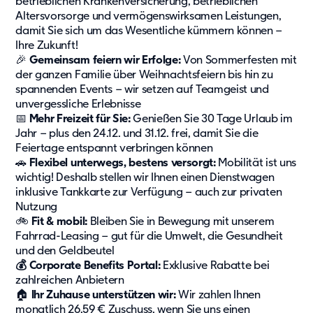
betrieblichen Krankenversicherung, betrieblichen
Unser Konzept
Altersvorsorge und vermögenswirksamen Leistungen,
damit Sie sich um das Wesentliche kümmern können –
Berichterstattung
Ihre Zukunft!
Zertifizierungen
🎉
Gemeinsam feiern wir Erfolge:
Von Sommerfesten mit
der ganzen Familie über Weihnachtsfeiern bis hin zu
Projekte und Themen
spannenden Events – wir setzen auf Teamgeist und
unvergessliche Erlebnisse
News
📅
Mehr Freizeit für Sie:
Genießen Sie 30 Tage Urlaub im
Referenzen
Jahr – plus den 24.12. und 31.12. frei, damit Sie die
Feiertage entspannt verbringen können
Fachartikel
🚗
Flexibel unterwegs, bestens versorgt:
Mobilität ist uns
Whitepaper
wichtig! Deshalb stellen wir Ihnen einen Dienstwagen
Insights
inklusive Tankkarte zur Verfügung – auch zur privaten
Nutzung
🚲
Fit & mobil:
Bleiben Sie in Bewegung mit unserem
Über uns
Fahrrad-Leasing – gut für die Umwelt, die Gesundheit
Über Adapteo
und den Geldbeutel
💰 Corporate Benefits Portal:
Exklusive Rabatte bei
Unser Ziel
zahlreichen Anbietern
Service
🏠
Ihr Zuhause unterstützen wir:
Wir zahlen Ihnen
Presse&Medien
monatlich 26,59 € Zuschuss, wenn Sie uns einen