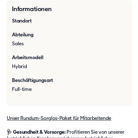
Showroom
Informationen
Tagespflege
Unsere Lösungen
Standort
Produkte
Abteilung
Hybrid
Sales
Vario
Vario Plus
Arbeitsmodell
C15
Hybrid
Event
Beschäftigungsart
Kaufsysteme
Full-time
Produkte
Zusätzliche Leistungen
Value Adds
Unser Rundum-Sorglos-Paket für Mitarbeitende
Nachhaltigkeit
🩺 Gesundheit & Vorsorge:
Profitieren Sie von unserer
Nachhaltigkeit