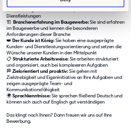
💪
Voller Durchblick:
Sie haben mehrjährige Erfahrung in
der Beratung von technisch komplexen Produkten oder
Dienstleistungen
🏗️
Branchenerfahrung im Baugewerbe:
Sie sind erfahren
im Baugewerbe und kennen die besonderen
Anforderungen dieser Branche
👑
Der Kunde ist König:
Sie haben eine ausgeprägte
Kunden- und Dienstleistungsorientierung und setzen die
Wünsche unserer Kunden in den Mittelpunkt
📋
Strukturierte Arbeitsweise:
Sie arbeiten strukturiert
und organisiert, auch bei komplexeren Aufgaben
🏁
Zielorientiert und proaktiv:
Sie gehen mit
Zielstrebigkeit und Eigeninitiative an Ihre Aufgaben und
zeigen ausgeprägte Team- und
Kommunikationsfähigkeit
🌍
Sprachkenntnisse:
Sie sprechen fließend Deutsch und
können sich auch auf Englisch gut verständigen
Das klingt nach Ihnen? Dann freuen wir uns auf Ihre
Bewerbung.