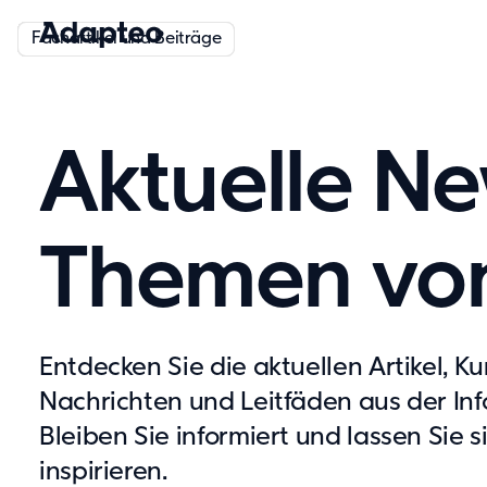
Kundenreferenzen
Kundenreferenzen
Kundenreferenzen
Nachrichten
Nachrichten
Nachrichten
Whitepaper
Whitepaper
Whitepaper
Fachartikel und Beiträge
Fachartikel und Beiträge
Fachartikel und Beiträge
Aktuelle N
Themen vo
Entdecken Sie die aktuellen Artikel, K
Nachrichten und Leitfäden aus der I
Bleiben Sie informiert und lassen Sie 
inspirieren.