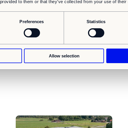
 provided to them or that they’ve collected from your use of their
Case Study: Ein modulares Bürogebäude auf der
grünen Wiese
Umfangreiche Dokumentation, wie ein anspruchsvolles
Preferences
Statistics
temporäres Gebäude in kurzer Zeit realisiert wurde.
Allow selection
rch unsere Fachbeiträ