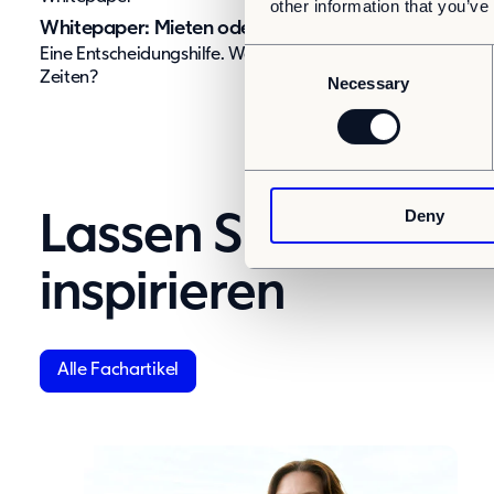
other information that you’ve
Whitepaper: Mieten oder kaufen
Eine Entscheidungshilfe. Was lohnt sich in ungewissen
C
Zeiten?
Necessary
o
n
s
e
n
Deny
t
Lassen Sie sich du
S
e
inspirieren
l
e
c
Alle Fachartikel
t
i
o
n