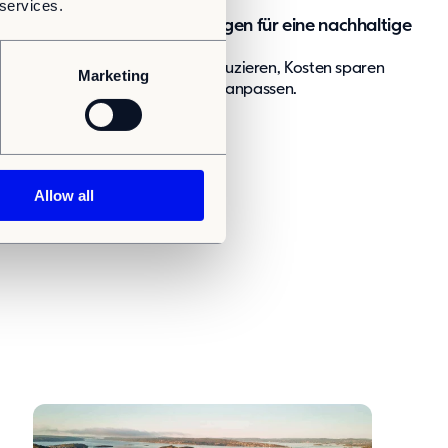
 services.
Whitepaper: Modulare Lösungen für eine nachhaltige
Zukunft
Wie modulare Gebäude CO2 reduzieren, Kosten sparen
Marketing
und sich an neue Anforderungen anpassen.
Allow all
ge