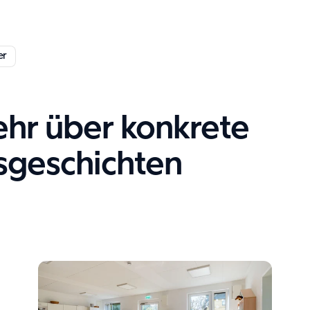
er
ehr über konkrete
gsgeschichten