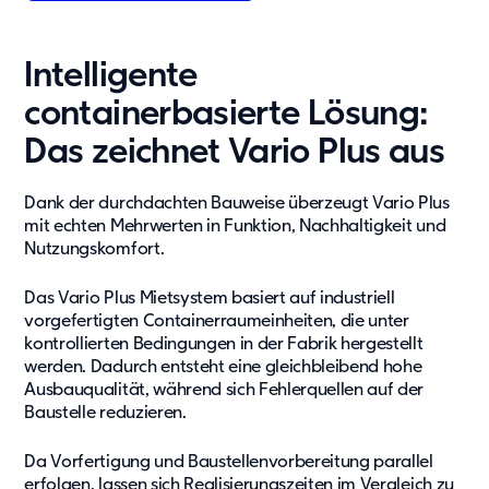
Unser Konzept
Berichterstattung
Intelligente
Zertifizierungen
containerbasierte Lösung:
Projekte und Themen
Das zeichnet Vario Plus aus
News
Referenzen
Dank der durchdachten Bauweise überzeugt Vario Plus
mit echten Mehrwerten in Funktion, Nachhaltigkeit und
Fachartikel
Nutzungskomfort.
Whitepaper
Insights
Das Vario Plus Mietsystem basiert auf industriell
vorgefertigten Containerraumeinheiten, die unter
kontrollierten Bedingungen in der Fabrik hergestellt
Über uns
werden. Dadurch entsteht eine gleichbleibend hohe
Über Adapteo
Ausbauqualität, während sich Fehlerquellen auf der
Baustelle reduzieren.
Unser Ziel
Service
Da Vorfertigung und Baustellenvorbereitung parallel
Presse&Medien
erfolgen, lassen sich Realisierungszeiten im Vergleich zu