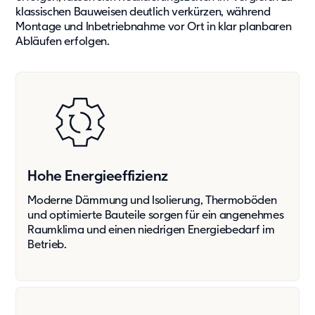
klassischen Bauweisen deutlich verkürzen, während
Kontakt
Montage und Inbetriebnahme vor Ort in klar planbaren
Karriere
Abläufen erfolgen.
Karriere
Kultur und Möglichkeiten
Offene Stellen
Hohe Energie­effizienz
Moderne Dämmung und Isolierung, Thermoböden
und optimierte Bauteile sorgen für ein angenehmes
Raumklima und einen niedrigen Energiebedarf im
Betrieb.