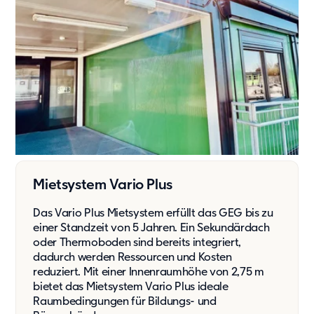
België
Nederland
Lietuvių
Eesti Keel
Suomi
Dansk
Norsk
Mietsystem Vario Plus
Svenska
Das Vario Plus Mietsystem erfüllt das GEG bis zu
English
einer Standzeit von 5 Jahren. Ein Sekundärdach
oder Thermoboden sind bereits integriert,
Latviešu
dadurch werden Ressourcen und Kosten
reduziert. Mit einer Innenraumhöhe von 2,75 m
Deutsch
bietet das Mietsystem Vario Plus ideale
Raumbedingungen für Bildungs- und