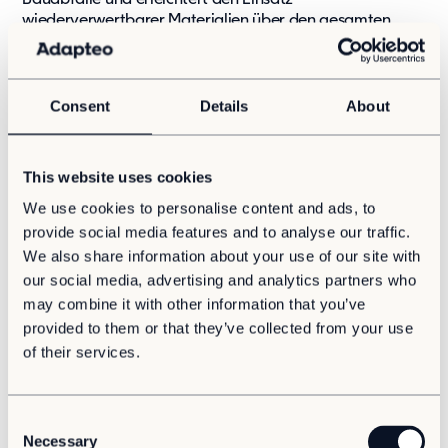
wiederverwertbarer Materialien über den gesamten
Lebenszyklus hinweg.
Energieeffiziente Bauweise:
Hochwertige
Consent
Details
About
Dämmung, Schallschutz, Thermoböden und
intelligente Gebäudetechnik sorgen für ein
angenehmes Raumklima, reduzieren die
Wärmeableitung und senken den Energieverbrauch.
This website uses cookies
GEG-konform & förderfähig:
Die Containermodule
We use cookies to personalise content and ads, to
erfüllen die Anforderungen aus dem
provide social media features and to analyse our traffic.
Gebäudeenergiegesetz (GEG) für temporäre
Bauten mit einer Standzeit von bis zu fünf Jahren.
We also share information about your use of our site with
Eine Förderfähigkeit, etwa im Kontext des
our social media, advertising and analytics partners who
Ganztagsförderungsgesetzes (GaFöG), ist projekt-
may combine it with other information that you’ve
und standortabhängig und im Einzelfall zu prüfen.
provided to them or that they’ve collected from your use
Förderprogramme auf Ebene von Bund, Ländern
of their services.
oder Kommunen können dabei eine Rolle spielen,
müssen jedoch stets projektbezogen und individuell
geprüft werden.
C
Zirkulär nutzbar:
Nach dem Einsatz werden die
Necessary
Containermodule des Mietsystems rückgebaut,
o