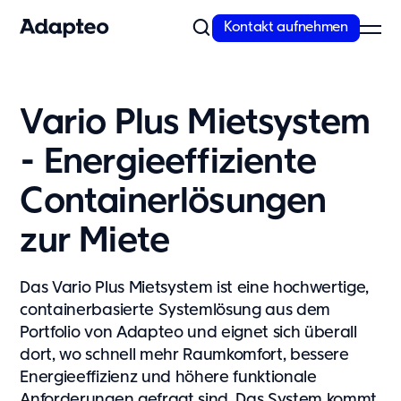
Kontakt aufnehmen
Unser Angebot
Vario Plus Mietsystem
Modulare Raumlösungen von Adapteo
- Energieeffiziente
Flexible Gebäude von Adapteo bieten Raumlösungen für
temporären und dringenden Bedarf. Kontaktieren Sie uns für
Containerlösungen
maßgeschneiderte Raumkonzepte!
Mehr erfahren
zur Miete
Unsere Lösungen
Das Vario Plus Mietsystem ist eine hochwertige,
Schule
containerbasierte Systemlösung aus dem
Kita
Portfolio von Adapteo und eignet sich überall
Büro
dort, wo schnell mehr Raumkomfort, bessere
Wohnunterkünfte
Energieeffizienz und höhere funktionale
Messe
Anforderungen gefragt sind. Das System kommt