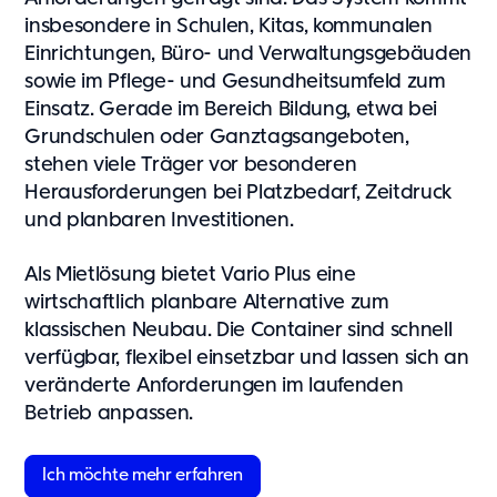
Showroom
insbesondere in Schulen, Kitas, kommunalen
Tagespflege
Einrichtungen, Büro- und Verwaltungsgebäuden
Unsere Lösungen
sowie im Pflege- und Gesundheitsumfeld zum
Produkte
Einsatz. Gerade im Bereich Bildung, etwa bei
Grundschulen oder Ganztagsangeboten,
Hybrid
stehen viele Träger vor besonderen
Vario
Herausforderungen bei Platzbedarf, Zeitdruck
Vario Plus
und planbaren Investitionen.
C15
Event
Als Mietlösung bietet Vario Plus eine
Kaufsysteme
wirtschaftlich planbare Alternative zum
Produkte
klassischen Neubau. Die Container sind schnell
Zusätzliche Leistungen
verfügbar, flexibel einsetzbar und lassen sich an
veränderte Anforderungen im laufenden
Value Adds
Betrieb anpassen.
Nachhaltigkeit
Ich möchte mehr erfahren
Nachhaltigkeit