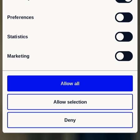
n
s
Preferences
e
n
t
Statistics
S
e
Marketing
l
e
c
t
Allow all
i
o
Allow selection
n
Deny