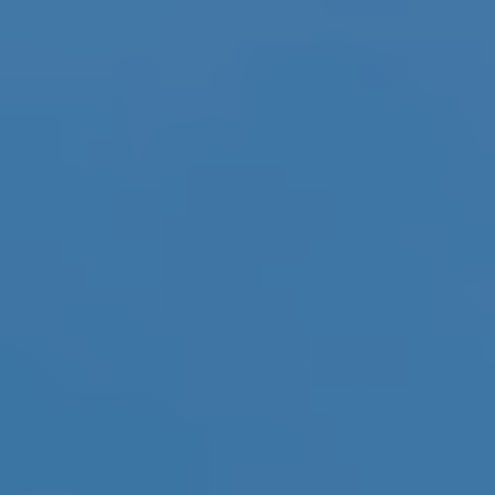
Showroom
Tagespflege
Unsere Lösungen
Produkte
Hybrid
Vario
Vario Plus
C15
Event
Kaufsysteme
Produkte
Zusätzliche Leistungen
Value Adds
Nachhaltigkeit
Nachhaltigkeit