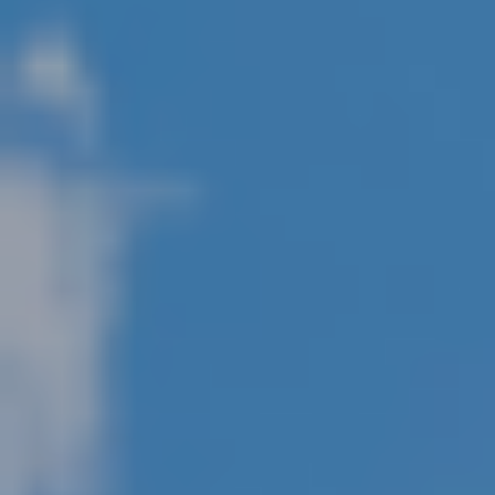
Unser Konzept
Berichterstattung
Zertifizierungen
Projekte und Themen
News
Referenzen
Fachartikel
Whitepaper
Insights
Über uns
Über Adapteo
Unser Ziel
Service
Presse&Medien