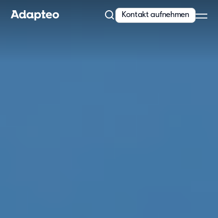
Kontakt aufnehmen
Unser Angebot
Modulare Raumlösungen von Adapteo
Flexible Gebäude von Adapteo bieten Raumlösungen für
temporären und dringenden Bedarf. Kontaktieren Sie uns für
maßgeschneiderte Raumkonzepte!
Mehr erfahren
Unsere Lösungen
Schule
Kita
Büro
Wohnunterkünfte
Messe