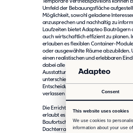
Temporäre Vertriebspavillons können 
Umfeld der Bebauungsfläche aufgestellt
Möglichkeit, sowohl geladene Interesse
anzusprechen und nachhaltig zu informie
Laufzeiten bietet Adapteo Bauträgern 
auch wirtschaftlich effizient zu planen.
erlauben es flexiblen Container-Modu
oder ausgewählte Räume abzubilden. U
einen realistischen und erlebbaren Eind
dabei alle relevanten Details, wie zum
Ausstattung. Damit erlauben sie potenz
unterschiedliche Ausstattungsvariante
Entscheidungen zu treffen, ohne sich a
Consent
verlassen zu müssen.
Die Errichtung von Verkaufspavillons, 
This website uses cookies
erlaubt es Interessenten zudem, sich e
We use cookies to personalis
Baufortschritt zu verschaffen. Zu die
information about your use of
Dachterrassen ausgestattet, die in ei