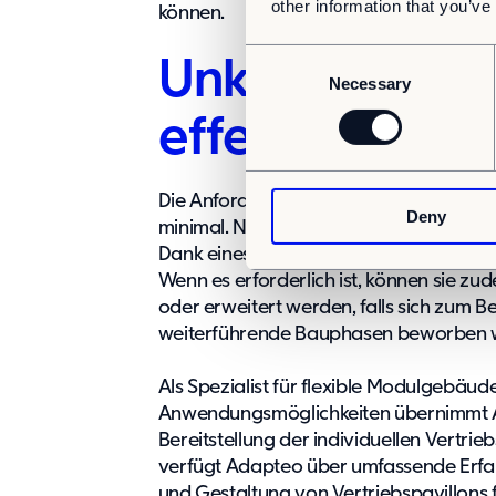
other information that you’ve
können.
C
Unkompliziert,
Necessary
o
n
effektiv
s
e
n
Die Anforderungen an die erforderliche S
Deny
t
minimal. Nach Abschluss der Vertriebsp
S
Dank eines Kreislaufwirtschaftssystem
e
Wenn es erforderlich ist, können sie zu
l
oder erweitert werden, falls sich zum 
e
weiterführende Bauphasen beworben w
c
t
Als Spezialist für flexible Modulgebäud
i
Anwendungsmöglichkeiten übernimmt 
o
Bereitstellung der individuellen Vertri
n
verfügt Adapteo über umfassende Erfah
und Gestaltung von Vertriebspavillons 