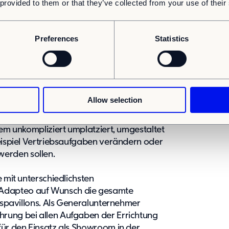
 provided to them or that they’ve collected from your use of their
 nachhaltig und
Preferences
Statistics
tellfläche für Vertriebspavillons sind
Allow selection
hase können sie leicht zurückgebaut und
s nachhaltig wiederverwendet werden.
dem unkompliziert umplatziert, umgestaltet
Beispiel Vertriebsaufgaben verändern oder
erden sollen.
e mit unterschiedlichsten
Adapteo auf Wunsch die gesamte
ebspavillons. Als Generalunternehmer
rung bei allen Aufgaben der Errichtung
für den Einsatz als Showroom in der