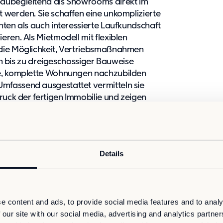
baubegleitend als Showrooms direkt im
 werden. Sie schaffen eine unkomplizierte
nten als auch interessierte Laufkundschaft
ren. Als Mietmodell mit flexiblen
die Möglichkeit, Vertriebsmaßnahmen
 In bis zu dreigeschossiger Bauweise
le, komplette Wohnungen nachzubilden
mfassend ausgestattet vermitteln sie
ruck der fertigen Immobilie und zeigen
 Beispiel Bodenbeläge oder sanitäre
iellen Käufern oder Mietern zum Beispiel
n vor Ort zu vergleichen und notwendige
uf abstrakte Produktmuster oder Kataloge
Details
unmittelbar auf oder am Baugrundstück,
inen Eindruck vom Quartier und vom
e content and ads, to provide social media features and to analy
sem Zweck sind die Modulgebäude mit
 our site with our social media, advertising and analytics partn
nen Besichtigungstermin einbezogen werden