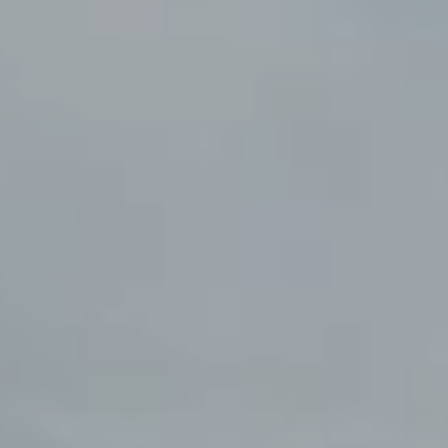
Showroom
Tagespflege
Unsere Lösungen
Produkte
Hybrid
Vario
Vario Plus
C15
Event
Kaufsysteme
Produkte
Zusätzliche Leistungen
Value Adds
Nachhaltigkeit
Nachhaltigkeit