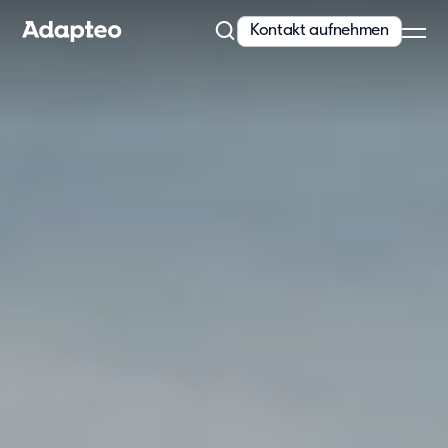
Kontakt aufnehmen
Unser Angebot
Modulare Raumlösungen von Adapteo
Flexible Gebäude von Adapteo bieten Raumlösungen für
temporären und dringenden Bedarf. Kontaktieren Sie uns für
maßgeschneiderte Raumkonzepte!
Mehr erfahren
Unsere Lösungen
Schule
Kita
Büro
Wohnunterkünfte
Messe