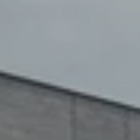
Unser Konzept
Berichterstattung
Zertifizierungen
Projekte und Themen
News
Referenzen
Fachartikel
Whitepaper
Insights
Über uns
Über Adapteo
Unser Ziel
Service
Presse&Medien