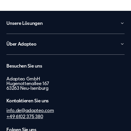
Unsere Lösungen
Kita
Schule
Über Adapteo
Büro und Verwaltung
Kontakt
Arbeiterunterkünfte
Karriere
België
Besuchen Sie uns
Tagespflege
Presse & Media
Nederland
Showroom
Adapteo GmbH
Lietuvių
Hugenottenallee 167
Messe
63263 Neu-Isenburg
Zusätzliche Leistungen
Eesti Keel
Kontaktieren Sie uns
Suomi
info.de@adapteo.com
Dansk
+49 6102 375 380
Norsk
Folgen Sie uns