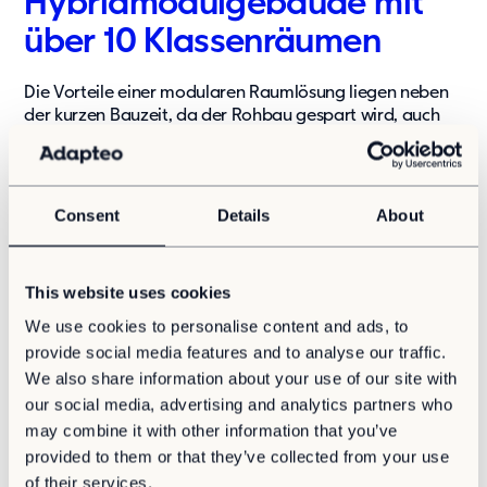
Hybridmodulgebäude mit
über 10 Klassenräumen
Die Vorteile einer modularen Raumlösung liegen neben
der kurzen Bauzeit, da der Rohbau gespart wird, auch
darin, dass weitere Räume bei Bedarf angebaut werden
können. Akute Platzprobleme und die hohe Flexibilität
gaben letztendlich den Ausschlag für eine modulare
Interimslösung.
Consent
Details
About
Adapteo konnte in der Ausschreibung überzeugen und
gewann den Auftrag. Die Gemeindevertretung entschied
This website uses cookies
sich für ein mehrgeschossiges Hybridmodulgebäude.
We use cookies to personalise content and ads, to
Die modulare Schulanlage wird für die kommenden 5
provide social media features and to analyse our traffic.
Jahre auf drei Geschossen mehr als 1.000 qm zusätzliche
We also share information about your use of our site with
Räume bereitstellen.
our social media, advertising and analytics partners who
may combine it with other information that you’ve
Das Hybridgebäude von Adapteo, als Haus 6 auf dem
provided to them or that they’ve collected from your use
Schulgelände, verfügt über 10 Klassenräume für je 30
of their services.