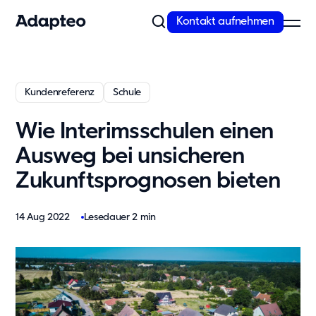
Kontakt aufnehmen
Unser Angebot
Kundenreferenz
Schule
Modulare Raumlösungen von Adapteo
Wie Interimsschulen einen
Flexible Gebäude von Adapteo bieten Raumlösungen für
temporären und dringenden Bedarf. Kontaktieren Sie uns für
Ausweg bei unsicheren
maßgeschneiderte Raumkonzepte!
Zukunftsprognosen bieten
Mehr erfahren
Unsere Lösungen
14 Aug 2022
Lesedauer 2 min
Schule
Kita
Büro
Wohnunterkünfte
Messe