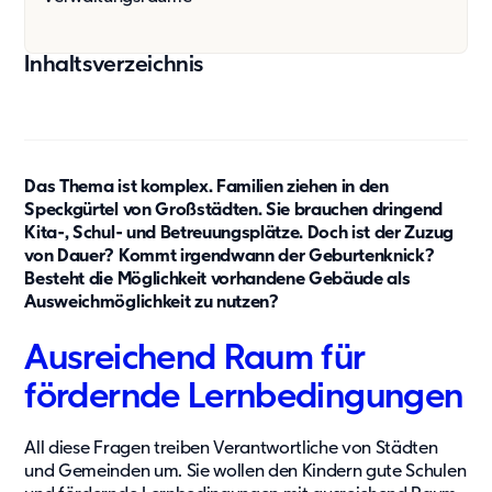
Unser Konzept
Berichterstattung
Inhaltsverzeichnis
Zertifizierungen
Projekte und Themen
News
Das Thema ist komplex. Familien ziehen in den
Referenzen
Speckgürtel von Großstädten. Sie brauchen dringend
Kita-, Schul- und Betreuungsplätze. Doch ist der Zuzug
Fachartikel
von Dauer? Kommt irgendwann der Geburtenknick?
Whitepaper
Besteht die Möglichkeit vorhandene Gebäude als
Insights
Ausweichmöglichkeit zu nutzen?
Über uns
Ausreichend Raum für
Über Adapteo
fördernde Lernbedingungen
Unser Ziel
All diese Fragen treiben Verantwortliche von Städten
Service
und Gemeinden um. Sie wollen den Kindern gute Schulen
Presse&Medien