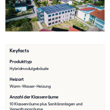
Showroom
Tagespflege
Unsere Lösungen
Produkte
Hybrid
Vario
Vario Plus
Keyfacts
C15
Event
Produkttyp
Kaufsysteme
Hybridmodulgebäude
Produkte
Zusätzliche Leistungen
Heizart
Warm-Wasser-Heizung
Value Adds
Anzahl der Klassenräume
Nachhaltigkeit
10 Klassenräume plus Sanitäranlagen und
Nachhaltigkeit
Verwaltungsräume