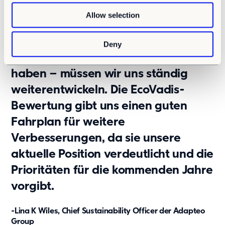
o
Rohstoffen bis hin zu einer stetigen
Allow selection
n
Wiederverwendung der Produkte,
zu der wir uns in unseren
Deny
Nachhaltigkeitszielen verpflichtet
haben – müssen wir uns ständig
weiterentwickeln. Die EcoVadis-
Bewertung gibt uns einen guten
Fahrplan für weitere
Verbesserungen, da sie unsere
aktuelle Position verdeutlicht und die
Prioritäten für die kommenden Jahre
vorgibt.
-Lina K Wiles, Chief Sustainability Officer der Adapteo
Group