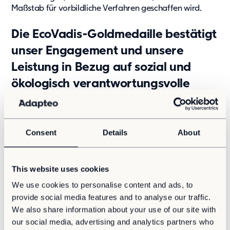
Maßstab für vorbildliche Verfahren geschaffen wird.
Kontakt
Karriere
Die EcoVadis-Goldmedaille bestätigt
Karriere
unser Engagement und unsere
Kultur und Möglichkeiten
Leistung in Bezug auf sozial und
Offene Stellen
ökologisch verantwortungsvolle
Geschäftspraktiken, mit denen wir
unsere Branche anführen und
gestalten wollen. Nachhaltigkeit ist
Consent
Details
About
in unserem Kern und Zweck
verankert, und dieses Rating gibt
This website uses cookies
uns, unseren Kunden und Partnern
We use cookies to personalise content and ads, to
zusätzliches Vertrauen in unsere
provide social media features and to analyse our traffic.
We also share information about your use of our site with
Nachhaltigkeitsleistung als
our social media, advertising and analytics partners who