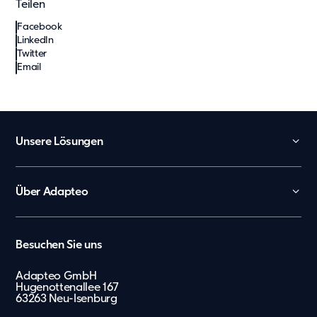
Teilen
Facebook
LinkedIn
Twitter
Email
Unsere Lösungen
Kita
Schule
Über Adapteo
Büro und Verwaltung
Kontakt
Arbeiterunterkünfte
Karriere
België
Besuchen Sie uns
Tagespflege
Presse & Media
Nederland
Showroom
Adapteo GmbH
Hugenottenallee 167
Lietuvių
Messe
63263 Neu-Isenburg
Zusätzliche Leistungen
Eesti Keel