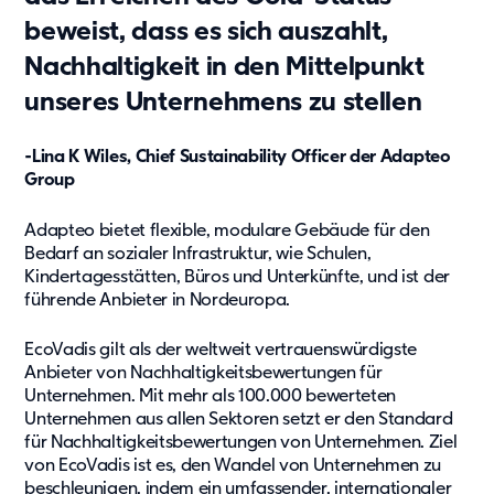
Unser Konzept
beweist, dass es sich auszahlt,
Berichterstattung
Nachhaltigkeit in den Mittelpunkt
Zertifizierungen
unseres Unternehmens zu stellen
Projekte und Themen
-Lina K Wiles, Chief Sustainability Officer der Adapteo
News
Group
Referenzen
Adapteo bietet flexible, modulare Gebäude für den
Fachartikel
Bedarf an sozialer Infrastruktur, wie Schulen,
Whitepaper
Kindertagesstätten, Büros und Unterkünfte, und ist der
Insights
führende Anbieter in Nordeuropa.
EcoVadis gilt als der weltweit vertrauenswürdigste
Über uns
Anbieter von Nachhaltigkeitsbewertungen für
Über Adapteo
Unternehmen. Mit mehr als 100.000 bewerteten
Unternehmen aus allen Sektoren setzt er den Standard
Unser Ziel
für Nachhaltigkeitsbewertungen von Unternehmen. Ziel
Service
von EcoVadis ist es, den Wandel von Unternehmen zu
Presse&Medien
beschleunigen, indem ein umfassender, internationaler