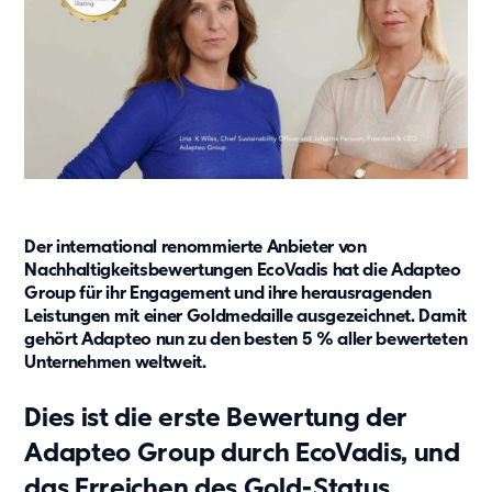
Showroom
Tagespflege
Unsere Lösungen
Produkte
Hybrid
Vario
Vario Plus
C15
Der international renommierte Anbieter von
Event
Nachhaltigkeitsbewertungen EcoVadis hat die Adapteo
Kaufsysteme
Group für ihr Engagement und ihre herausragenden
Leistungen mit einer Goldmedaille ausgezeichnet. Damit
Produkte
gehört Adapteo nun zu den besten 5 % aller bewerteten
Zusätzliche Leistungen
Unternehmen weltweit.
Value Adds
Dies ist die erste Bewertung der
Nachhaltigkeit
Adapteo Group durch EcoVadis, und
Nachhaltigkeit
das Erreichen des Gold-Status