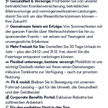
🩺 Gesundheit & Vorsorge:
Profitieren Sie von unserer
Unser Konzept
betrieblichen Krankenversicherung, betrieblichen
Berichterstattung
Altersvorsorge und vermögenswirksamen Leistungen,
damit Sie sich um das Wesentliche kümmern können –
Zertifizierungen
Ihre Zukunft!
🎉
Gemeinsam feiern wir Erfolge:
Von Sommerfesten mit
Projekte und Themen
der ganzen Familie über Weihnachtsfeiern bis hin zu
spannenden Events – wir setzen auf Teamgeist und
News
unvergessliche Erlebnisse
Referenzen
📅
Mehr Freizeit für Sie:
Genießen Sie 30 Tage Urlaub im
Fachartikel
Jahr – plus den 24.12. und 31.12. frei, damit Sie die
Feiertage entspannt verbringen können
Whitepaper
🚗
Flexibel unterwegs, bestens versorgt:
Mobilität ist uns
Insights
wichtig! Deshalb stellen wir Ihnen einen Dienstwagen
inklusive Tankkarte zur Verfügung – auch zur privaten
Über uns
Nutzung
🚲
Fit & mobil:
Bleiben Sie in Bewegung mit unserem
Über Adapteo
Fahrrad-Leasing – gut für die Umwelt, die Gesundheit
und den Geldbeutel
Unser Ziel
💰 Corporate Benefits Portal:
Exklusive Rabatte bei
Service
zahlreichen Anbietern
Presse&Medien
🥐
Für den perfekten Start in den Tag: