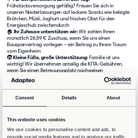
Frühstücksversorgung gefällig? Freuen Sie sich in
Kontakt
unseren Niederlassungen auf leckere Snacks wie belegte
Karriere
Brötchen, Müsli, Joghurt und frisches Obst für den
Energieschub zwischendurch
Karriere
🏠
Ihr Zuhause unterstützen wir:
Wir zahlen Ihnen
Kultur und Möglichkeiten
monatlich 26,59 € Zuschuss, wenn Sie uns einen
Offene Stellen
Bausparvertrag vorlegen – ein Beitrag zu Ihrem Traum
vom Eigenheim
🧒 Kleine Füße, große Unterstützung:
Familie ist uns
wichtig! Wir übernehmen anteilig die KITA-Gebühren,
wenn Sie einen Betreuungsplatz nachweisen
Ihre Aufgaben – Mit Fachwissen und Engagement
durchstarten
Consent
Details
About
🏗️
Baustellenkoordination:
Sie steuern die Tätigkeiten
vor Ort, insbesondere der beauftragten
Nachunternehmer, und behalten Nachträge im Blick
This website uses cookies
📝
Angebotsmanagement:
Sie holen Angebote ein,
We use cookies to personalise content and ads, to
bewerten sie und erstellen fundierte Vergabevorschläge
provide social media features and to analyse our traffic.
💼
Kaufmännische Verantwortung:
Sie steuern Forecasts