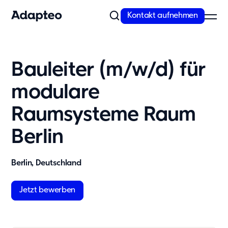
Kontakt aufnehmen
Unser Angebot
Bauleiter (m/w/d) für
Modulare Raumlösungen von Adapteo
modulare
Flexible Gebäude von Adapteo bieten Raumlösungen für
temporären und dringenden Bedarf. Kontaktieren Sie uns für
Raumsysteme Raum
maßgeschneiderte Raumkonzepte!
Mehr erfahren
Berlin
Unsere Lösungen
Berlin, Deutschland
Schule
Kita
Jetzt bewerben
Büro
Wohnunterkünfte
Messe