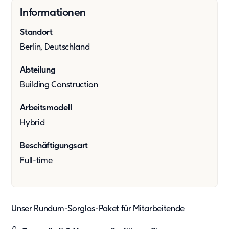
Showroom
Informationen
Tagespflege
Standort
Unsere Lösungen
Berlin, Deutschland
Produkte
Hybrid
Abteilung
Vario
Building Construction
Vario Plus
C15
Arbeitsmodell
Event
Hybrid
Kaufsysteme
Beschäftigungsart
Produkte
Full-time
Zusätzliche Leistungen
Value Adds
Nachhaltigkeit
Unser Rundum-Sorglos-Paket für Mitarbeitende
Nachhaltigkeit