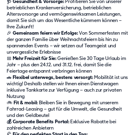
🩺 Gesundheit & Vorsorge:
Profitieren Sie von unserer
Unser Konzept
betrieblichen Krankenversicherung, betrieblichen
Berichterstattung
Altersvorsorge und vermögenswirksamen Leistungen,
damit Sie sich um das Wesentliche kümmern können –
Zertifizierungen
Ihre Zukunft!
🎉
Gemeinsam feiern wir Erfolge:
Von Sommerfesten mit
Projekte und Themen
der ganzen Familie über Weihnachtsfeiern bis hin zu
spannenden Events – wir setzen auf Teamgeist und
News
unvergessliche Erlebnisse
Referenzen
📅
Mehr Freizeit für Sie:
Genießen Sie 30 Tage Urlaub im
Fachartikel
Jahr – plus den 24.12. und 31.12. frei, damit Sie die
Feiertage entspannt verbringen können
Whitepaper
🚗
Flexibel unterwegs, bestens versorgt:
Mobilität ist uns
Insights
wichtig! Deshalb stellen wir Ihnen einen Dienstwagen
inklusive Tankkarte zur Verfügung – auch zur privaten
Über uns
Nutzung
🚲
Fit & mobil:
Bleiben Sie in Bewegung mit unserem
Über Adapteo
Fahrrad-Leasing – gut für die Umwelt, die Gesundheit
und den Geldbeutel
Unser Ziel
💰 Corporate Benefits Portal:
Exklusive Rabatte bei
Service
zahlreichen Anbietern
Presse&Medien
🥐
Für den perfekten Start in den Tag: