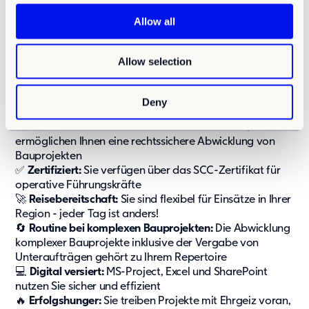
c
t
Allow all
i
o
Ihr Profil – Damit begeistern Sie uns
Allow selection
n
🎓
Fachkompetenz:
Sie bringen eine technische
Ausbildung, Qualifikation als Bauleiter, Bauingenieur,
Deny
Techniker oder eine vergleichbare Qualifikation mit
⚖️
Baurechtssicher:
Fundierte Kenntnisse in VOB/VOL
ermöglichen Ihnen eine rechtssichere Abwicklung von
Bauprojekten
✅
Zertifiziert:
Sie verfügen über das SCC-Zertifikat für
operative Führungskräfte
🚀
Reisebereitschaft:
Sie sind flexibel für Einsätze in Ihrer
Region - jeder Tag ist anders!
🔄️
Routine bei komplexen Bauprojekten:
Die Abwicklung
komplexer Bauprojekte inklusive der Vergabe von
Unteraufträgen gehört zu Ihrem Repertoire
💻
Digital versiert:
MS-Project, Excel und SharePoint
nutzen Sie sicher und effizient
🔥
Erfolgshunger:
Sie treiben Projekte mit Ehrgeiz voran,