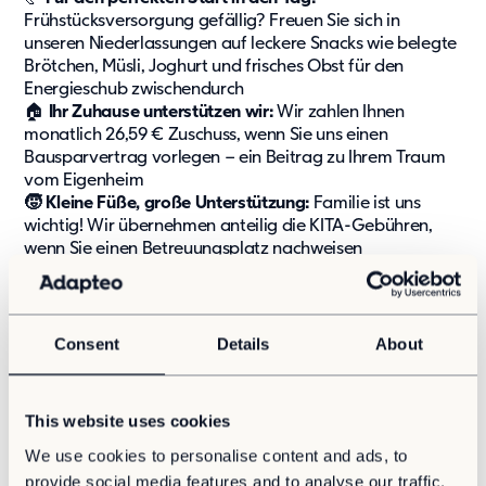
Frühstücksversorgung gefällig? Freuen Sie sich in
Kontakt
unseren Niederlassungen auf leckere Snacks wie belegte
Karriere
Brötchen, Müsli, Joghurt und frisches Obst für den
Energieschub zwischendurch
Karriere
🏠
Ihr Zuhause unterstützen wir:
Wir zahlen Ihnen
Kultur und Möglichkeiten
monatlich 26,59 € Zuschuss, wenn Sie uns einen
Offene Stellen
Bausparvertrag vorlegen – ein Beitrag zu Ihrem Traum
vom Eigenheim
🧒 Kleine Füße, große Unterstützung:
Familie ist uns
wichtig! Wir übernehmen anteilig die KITA-Gebühren,
wenn Sie einen Betreuungsplatz nachweisen
Ihre Aufgaben – Mit Fachwissen und Engagement
durchstarten
Consent
Details
About
🏗️
Baustellenkoordination:
Sie steuern die Tätigkeiten
vor Ort, insbesondere der beauftragten
Nachunternehmer, und behalten Nachträge im Blick
This website uses cookies
📝
Angebotsmanagement:
Sie holen Angebote ein,
We use cookies to personalise content and ads, to
bewerten sie und erstellen fundierte Vergabevorschläge
provide social media features and to analyse our traffic.
💼
Kaufmännische Verantwortung:
Sie steuern Forecasts