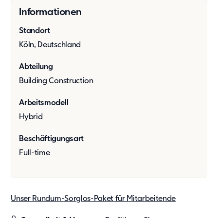
Showroom
Informationen
Tagespflege
Standort
Unsere Lösungen
Köln, Deutschland
Produkte
Hybrid
Abteilung
Vario
Building Construction
Vario Plus
C15
Arbeitsmodell
Event
Hybrid
Kaufsysteme
Beschäftigungsart
Produkte
Full-time
Zusätzliche Leistungen
Value Adds
Nachhaltigkeit
Unser Rundum-Sorglos-Paket für Mitarbeitende
Nachhaltigkeit