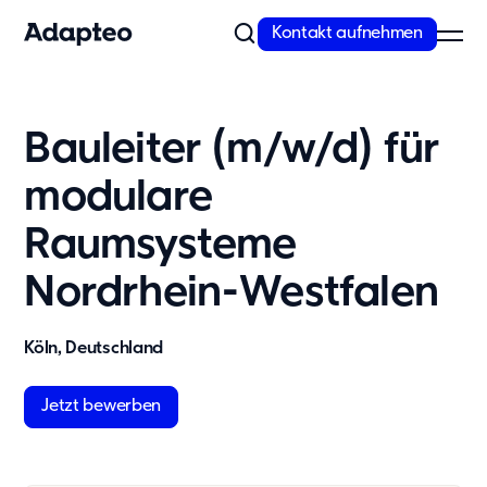
Kontakt aufnehmen
Unser Angebot
Bauleiter (m/w/d) für
Modulare Raumlösungen von Adapteo
modulare
Flexible Gebäude von Adapteo bieten Raumlösungen für
temporären und dringenden Bedarf. Kontaktieren Sie uns für
Raumsysteme
maßgeschneiderte Raumkonzepte!
Mehr erfahren
Nordrhein-Westfalen
Unsere Lösungen
Köln, Deutschland
Schule
Kita
Jetzt bewerben
Büro
Wohnunterkünfte
Messe