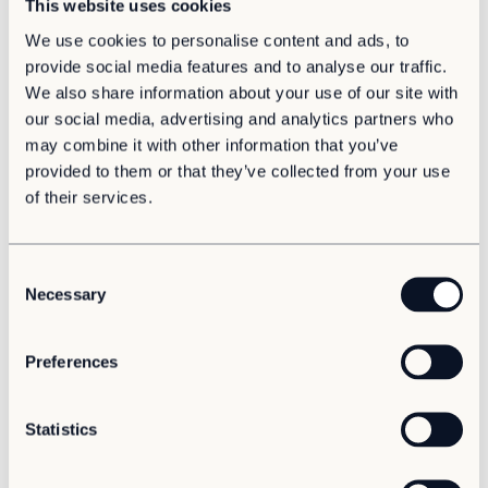
This website uses cookies
Kosteneffizienz
: Mietmodelle sparen bis zu 25% an
Kontakt
Bau- und Betriebskosten und schonen Liquidität
We use cookies to personalise content and ads, to
Karriere
durch planbare Budgets.
provide social media features and to analyse our traffic.
Maximale Flexibilität
: Modularität erlaubt Ihnen,
Karriere
We also share information about your use of our site with
schnell auf wechselnde Anforderungen zu reagieren
our social media, advertising and analytics partners who
Kultur und Möglichkeiten
- ob Erweiterung oder Standortwechsel.
may combine it with other information that you’ve
Nachhaltigkeit & Kreislaufwirtschaft
: Bis zu 30%
Offene Stellen
provided to them or that they’ve collected from your use
weniger CO2-Ausstoß und Wiederverwendbarkeit
der Module
of their services.
Zukunftssichere Entscheidungshilfe
: Das
Whitepaper bietet eine fundierte
Gegenüberstellung von Miet- und Kaufoptionen -
C
mit Checklisten, Szenarien und
Necessary
o
Experteneinschätzungen.
n
s
Preferences
e
n
t
Statistics
S
e