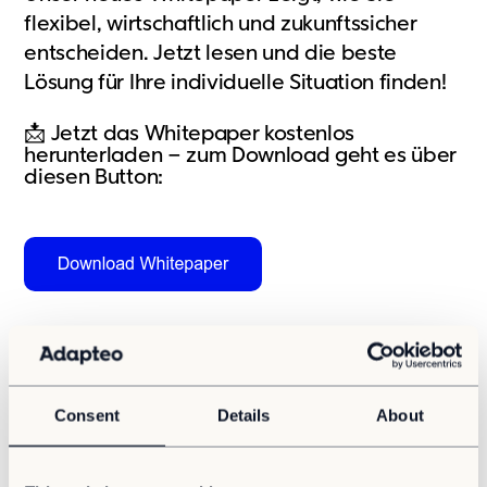
Unser Konzept
flexibel, wirtschaftlich und zukunftssicher
Berichterstattung
entscheiden. Jetzt lesen und die beste
Zertifizierungen
Lösung für Ihre individuelle Situation finden!
📩 Jetzt das Whitepaper kostenlos
Projekte und Themen
herunterladen
–
zum Download geht es über
News
diesen Button:
Referenzen
Fachartikel
Whitepaper
Insights
Über uns
Highl
ights des
Über Adapteo
Consent
Details
About
Unser Ziel
Whitepapers:
Service
Presse&Medien