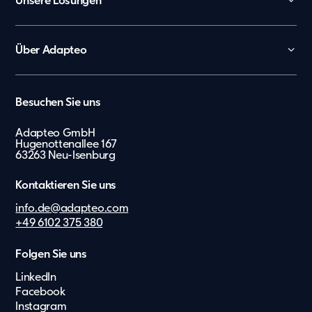
Unsere Lösungen
Kita
Schule
Über Adapteo
Büro und Verwaltung
Kontakt
Arbeiterunterkünfte
Karriere
België
Besuchen Sie uns
Tagespflege
Presse & Media
Nederland
Showroom
Adapteo GmbH
Lietuvių
Hugenottenallee 167
Messe
63263 Neu-Isenburg
Zusätzliche Leistungen
Eesti Keel
Kontaktieren Sie uns
Suomi
info.de@adapteo.com
Dansk
+49 6102 375 380
Norsk
Folgen Sie uns
Svenska
LinkedIn
English
Facebook
Instagram