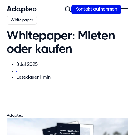
Kontakt aufnehmen
Whitepaper
Unser Angebot
Whitepaper: Mieten
Modulare Raumlösungen von Adapteo
oder kaufen
Flexible Gebäude von Adapteo bieten Raumlösungen für
temporären und dringenden Bedarf. Kontaktieren Sie uns für
3 Jul 2025
maßgeschneiderte Raumkonzepte!
Lesedauer 1 min
Mehr erfahren
Unsere Lösungen
Schule
Kita
Büro
Adapteo
Wohnunterkünfte
Messe