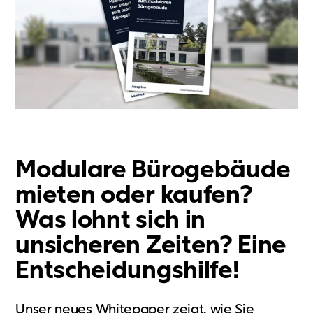
Showroom
Tagespflege
Unsere Lösungen
Produkte
Hybrid
Vario
Vario Plus
C15
Modulare Bürogebäude
Event
Kaufsysteme
mieten oder kaufen?
Produkte
Was lohnt sich in
Zusätzliche Leistungen
unsicheren Zeiten? Eine
Value Adds
Entscheidungshilfe!
Nachhaltigkeit
Nachhaltigkeit
Unser neues Whitepaper zeigt, wie Sie