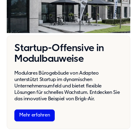
Showroom
Tagespflege
Unsere Lösungen
Produkte
Hybrid
Startup-Offensive in
Vario
Vario Plus
Modulbauweise
C15
Event
Modulares Bürogebäude von Adapteo
unterstützt Startup im dynamischen
Kaufsysteme
Unternehmensumfeld und bietet flexible
Produkte
Lösungen für schnelles Wachstum. Entdecken Sie
Zusätzliche Leistungen
das innovative Beispiel von Brigk-Air.
Value Adds
Mehr erfahren
Nachhaltigkeit
Nachhaltigkeit