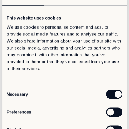
This website uses cookies
We use cookies to personalise content and ads, to
provide social media features and to analyse our traffic.
Kundenreferenz
Büro
We also share information about your use of our site with
Modulgebäude von Adapteo begleiten
industrielles Wachstum
our social media, advertising and analytics partners who
may combine it with other information that you’ve
provided to them or that they’ve collected from your use
of their services.
C
Necessary
o
n
s
Preferences
e
Kundenreferenz
Büro
n
Mitwachsendes Bürogebäude für