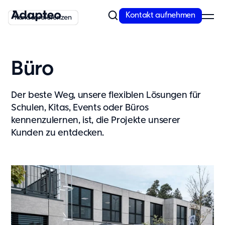
Kontakt aufnehmen
Kundenreferenzen
Kundenreferenzen
Kundenreferenzen
Kundenreferenzen
Kundenreferenzen
Kundenreferenzen
Kundenreferenzen
Kundenreferenzen
Kundenreferenzen
Kundenreferenzen
Unser Angebot
Büro
Modulare Raumlösungen von Adapteo
Flexible Gebäude von Adapteo bieten Raumlösungen für
Der beste Weg, unsere flexiblen Lösungen für
temporären und dringenden Bedarf. Kontaktieren Sie uns für
Schulen, Kitas, Events oder Büros
maßgeschneiderte Raumkonzepte!
kennenzulernen, ist, die Projekte unserer
Mehr erfahren
Kunden zu entdecken.
Unsere Lösungen
Schule
Kita
Büro
Wohnunterkünfte
Messe