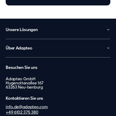
Unsere Lösungen
Kita
Schule
Über Adapteo
Büro und Verwaltung
Kontakt
Arbeiterunterkünfte
Karriere
België
Besuchen Sie uns
Tagespflege
Presse & Media
Nederland
Showroom
Adapteo GmbH
Lietuvių
Hugenottenallee 167
Messe
63263 Neu-Isenburg
Zusätzliche Leistungen
Eesti Keel
Kontaktieren Sie uns
Suomi
info.de@adapteo.com
Dansk
+49 6102 375 380