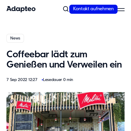
Kontakt aufnehmen
Unser Angebot
News
Modulare Raumlösungen von Adapteo
Coffeebar lädt zum
Flexible Gebäude von Adapteo bieten Raumlösungen für
temporären und dringenden Bedarf. Kontaktieren Sie uns für
Genießen und Verweilen ein
maßgeschneiderte Raumkonzepte!
Mehr erfahren
7 Sep 2022 12:27
Lesedauer 0 min
Unsere Lösungen
Schule
Kita
Büro
Wohnunterkünfte
Messe