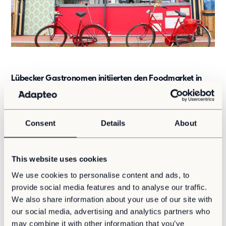
Showroom
Tagespflege
Unsere Lösungen
Produkte
Hybrid
Lübecker Gastronomen initiierten den Foodmarket in
Vario
Scharbeutz und schafften so ein zusätzliches Angebot
Vario Plus
für Urlauber und Einheimische. Im idyllischen Kurpark
C15
des Ostseebads Scharbeutz wurden unter freiem
Event
Himmel regionale Köstlichkeiten und Spezialitäten bis
Consent
Details
About
Mitte September angeboten.
Kaufsysteme
Produkte
Der vielseitige Foodmarket lud die Besucher zum
This website uses cookies
Zusätzliche Leistungen
Schlemmen und Verweilen ein. Ein Besuch an der Melitta
We use cookies to personalise content and ads, to
Coffeebar erfreute alle Kaffeefans. Die Erinnerung
Value Adds
konnte in der Melitta Fotobox festgehalten und direkt
provide social media features and to analyse our traffic.
auf Social Media gepostet werden.
We also share information about your use of our site with
Nachhaltigkeit
our social media, advertising and analytics partners who
Auch auf Festivals präsentiert sich Melitta in
Nachhaltigkeit
may combine it with other information that you’ve