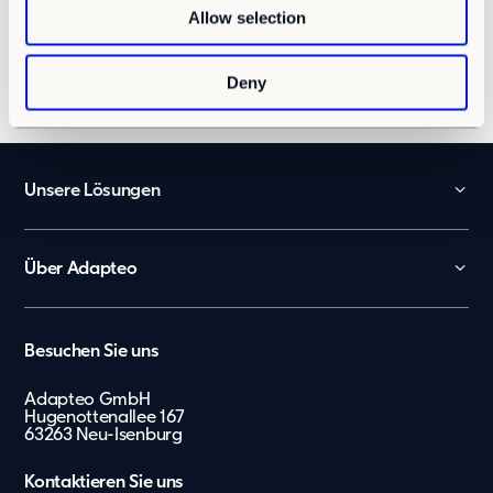
Facebook
Allow selection
Kontakt
n
LinkedIn
Karriere
Twitter
Email
Deny
Karriere
Kultur und Möglichkeiten
Offene Stellen
Unsere Lösungen
Kita
Schule
Über Adapteo
Büro und Verwaltung
Kontakt
Arbeiterunterkünfte
Karriere
België
Besuchen Sie uns
Tagespflege
Presse & Media
Nederland
Showroom
Adapteo GmbH
Hugenottenallee 167
Lietuvių
Messe
63263 Neu-Isenburg
Zusätzliche Leistungen
Eesti Keel
Kontaktieren Sie uns